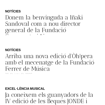
175.000 euros
9 de juliol de 2026
NOTÍCIES
Donem la benvinguda a Iñaki
Sandoval com a nou director
general de la Fundació
Conservatori Liceu
2 de juliol de 2026
NOTÍCIES
Arriba una nova edició d’Òh!pera
amb el mecenatge de la Fundació
Ferrer de Música
30 de juny de 2026
EXCEL·LÈNCIA MUSICAL
Ja coneixem els guanyadors de la
IV edició de les Beques JONDE i