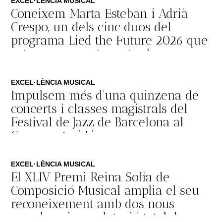
EXCEL·LÈNCIA MUSICAL
Coneixem Marta Esteban i Adrià
Crespo, un dels cinc duos del
programa Lied the Future 2026 que
actuaran aquest agost a la
Schubertíada
29 de juliol de 2026
EXCEL·LÈNCIA MUSICAL
Impulsem més d’una quinzena de
concerts i classes magistrals del
Festival de Jazz de Barcelona al
Conservatori Liceu
22 de juliol de 2026
EXCEL·LÈNCIA MUSICAL
El XLIV Premi Reina Sofía de
Composició Musical amplia el seu
reconeixement amb dos nous
guardons i una dotació total de