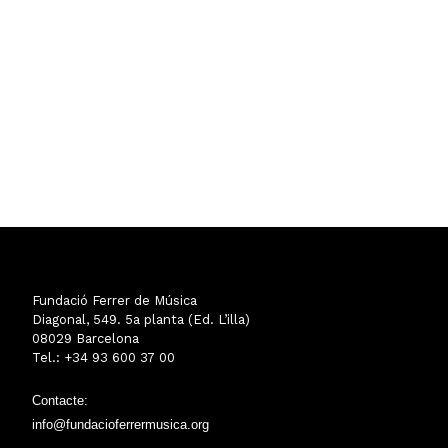
Fundació Ferrer de Música
Diagonal, 549. 5a planta (Ed. L’illa)
08029 Barcelona
Tel.: +34 93 600 37 00
Contacte:
info@fundacioferrermusica.org