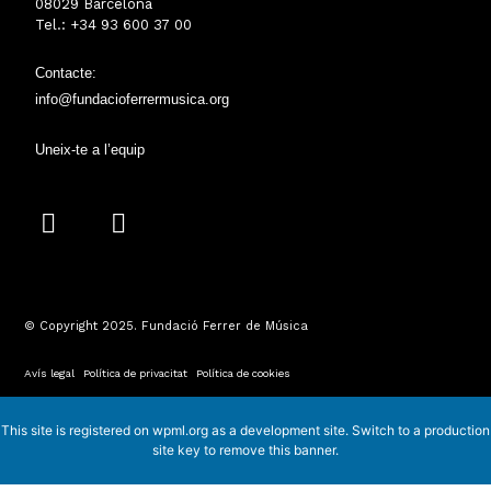
08029 Barcelona
Tel.: +34 93 600 37 00
Contacte:
info@fundacioferrermusica.org
Uneix-te a l’equip
I
Y
n
o
s
u
t
t
a
u
© Copyright 2025. Fundació Ferrer de Música
g
b
r
e
Avís legal
·
Política de privacitat
·
Política de cookies
a
m
This site is registered on
wpml.org
as a development site. Switch to a production
site key to
remove this banner
.