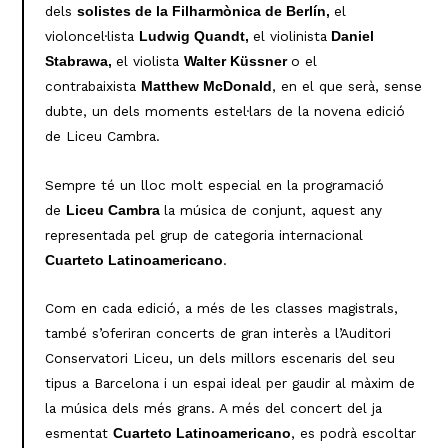
dels
el
solistes de la Filharmònica de Berlín,
violoncel·lista
el violinista
Ludwig Quandt,
Daniel
el violista
o el
Stabrawa,
Walter Küssner
contrabaixista
, en el que serà, sense
Matthew McDonald
dubte, un dels moments estel·lars de la novena edició
de Liceu Cambra.
Sempre té un lloc molt especial en la programació
de
la música de conjunt, aquest any
Liceu Cambra
representada pel grup de categoria internacional
.
Cuarteto Latinoamericano
Com en cada edició, a més de les classes magistrals,
també s’oferiran concerts de gran interès a l’Auditori
Conservatori Liceu, un dels millors escenaris del seu
tipus a Barcelona i un espai ideal per gaudir al màxim de
la música dels més grans. A més del concert del ja
esmentat
, es podrà escoltar
Cuarteto Latinoamericano