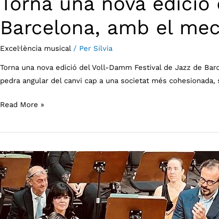
Torna una nova edició
Barcelona, amb el mec
Excel·lència musical
/ Per
Silvia
Torna una nova edició del Voll-Damm Festival de Jazz de Bar
pedra angular del canvi cap a una societat més cohesionada, 
Read More »
Estrena
de
“Unda
maris”
de