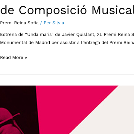
de Composició Musica
Premi Reina Sofia
/ Per
Silvia
Estrena de “Unda maris” de Javier Quislant, XL Premi Reina So
Monumental de Madrid per assistir a l’entrega del Premi Rein
Read More »
Oberta
la
convocatòria
per
a
les