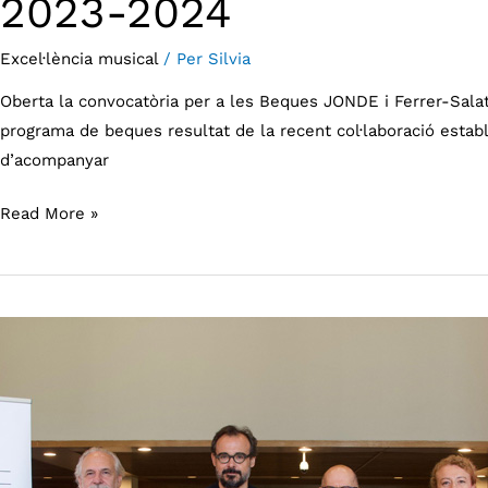
2023-2024
Excel·lència musical
/ Per
Silvia
Oberta la convocatòria per a les Beques JONDE i Ferrer-Salat
programa de beques resultat de la recent col·laboració estable
d’acompanyar
Read More »
La
Joven
Orquesta
Nacional
de
España