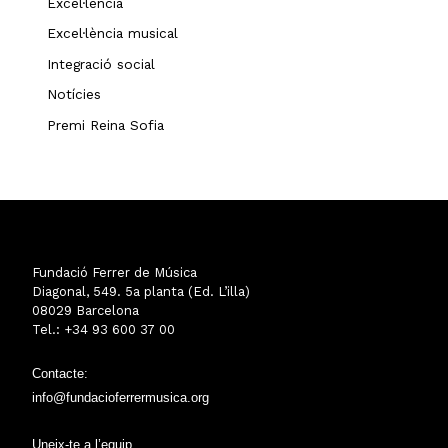
Excel·lència
Excel·lència musical
Integració social
Notícies
Premi Reina Sofia
Fundació Ferrer de Música
Diagonal, 549. 5a planta (Ed. L’illa)
08029 Barcelona
Tel.: +34 93 600 37 00
Contacte:
info@fundacioferrermusica.org
Uneix-te a l’equip