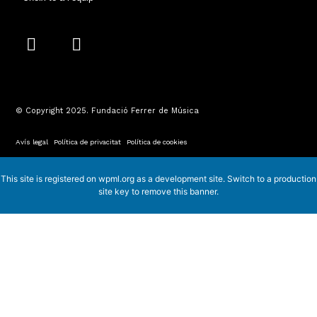
I
Y
n
o
s
u
t
t
a
u
© Copyright 2025. Fundació Ferrer de Música
g
b
r
e
Avís legal
·
Política de privacitat
·
Política de cookies
a
m
This site is registered on
wpml.org
as a development site. Switch to a production
site key to
remove this banner
.