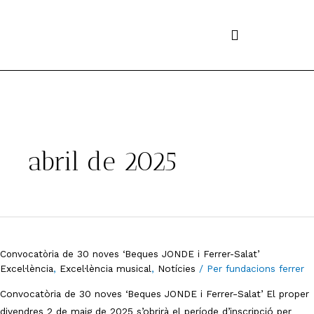
Vés
al
contingut
abril de 2025
Convocatòria
de
Convocatòria de 30 noves ‘Beques JONDE i Ferrer-Salat’
30
Excel·lència
,
Excel·lència musical
,
Notícies
/ Per
fundacions ferrer
noves
Convocatòria de 30 noves ‘Beques JONDE i Ferrer-Salat’ El proper
‘Beques
divendres 2 de maig de 2025 s’obrirà el període d’inscripció per
JONDE