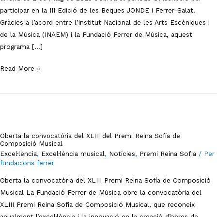
participar en la III Edició de les Beques JONDE i Ferrer-Salat.
i
Gràcies a l’acord entre l’Institut Nacional de les Arts Escèniques i
Ferrer-
de la Música (INAEM) i la Fundació Ferrer de Música, aquest
Salat’
programa […]
Read More »
Oberta
la
Oberta la convocatòria del XLIII del Premi Reina Sofía de
convocatòria
Composició Musical
del
Excel·lència
,
Excel·lència musical
,
Notícies
,
Premi Reina Sofia
/ Per
fundacions ferrer
XLIII
del
Oberta la convocatòria del XLIII Premi Reina Sofía de Composició
Premi
Musical La Fundació Ferrer de Música obre la convocatòria del
Reina
XLIII Premi Reina Sofía de Composició Musical, que reconeix
Sofía
anualment l’excel·lència i la innovació en la creació d’obres de