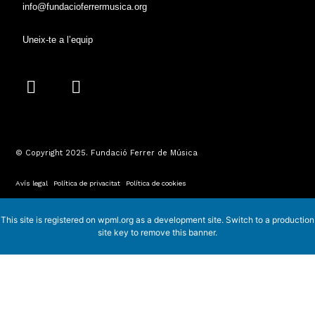
info@fundacioferrermusica.org
Uneix-te a l’equip
I
Y
n
o
s
u
t
t
a
u
© Copyright 2025. Fundació Ferrer de Música
g
b
r
e
Avís legal
·
Política de privacitat
·
Política de cookies
a
m
This site is registered on
wpml.org
as a development site. Switch to a production
site key to
remove this banner
.