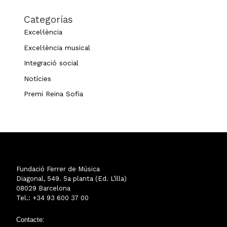
Categorías
Excel·lència
Excel·lència musical
Integració social
Notícies
Premi Reina Sofia
Fundació Ferrer de Música
Diagonal, 549. 5a planta (Ed. L’illa)
08029 Barcelona
Tel.: +34 93 600 37 00
Contacte: