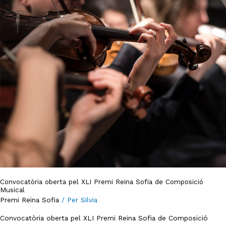
Sofia
de
Composició
Musical
Convocatòria oberta pel XLI Premi Reina Sofia de Composició
Musical
Premi Reina Sofia
/ Per
Silvia
Convocatòria oberta pel XLI Premi Reina Sofia de Composició