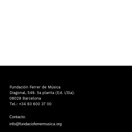
Fundación Ferrer de Música
Diagonal, 549. 5a planta (Ed. L’illa).
08029 Barcelona
Tel.: +34 93 600 37 00
Contacto:
info@fundacioferrermusica.org