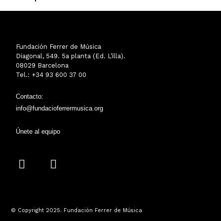
Fundación Ferrer de Música
Diagonal, 549. 5a planta (Ed. L’illa).
08029 Barcelona
Tel.: +34 93 600 37 00
Contacto:
info@fundacioferrermusica.org
Únete al equipo
I
Y
n
o
s
u
t
t
a
u
© Copyright 2025. Fundación Ferrer de Música