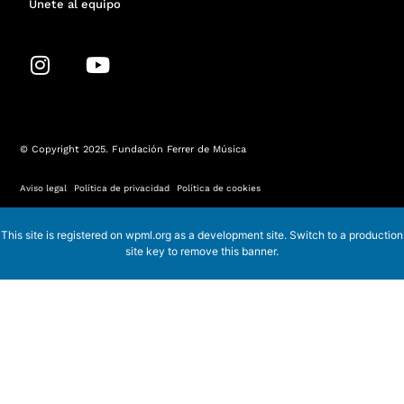
Únete al equipo
I
Y
n
o
s
u
t
t
a
u
© Copyright 2025. Fundación Ferrer de Música
g
b
r
e
Aviso legal
·
Política de privacidad
·
Política de cookies
a
m
This site is registered on
wpml.org
as a development site. Switch to a production
site key to
remove this banner
.