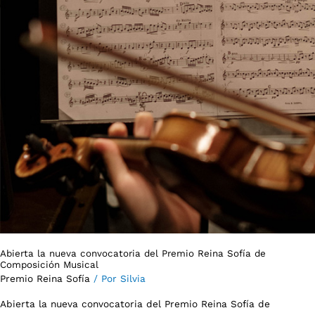
Reina
Sofía
de
Composición
Musical
Abierta la nueva convocatoria del Premio Reina Sofía de
Composición Musical
Premio Reina Sofía
/ Por
Silvia
Abierta la nueva convocatoria del Premio Reina Sofía de